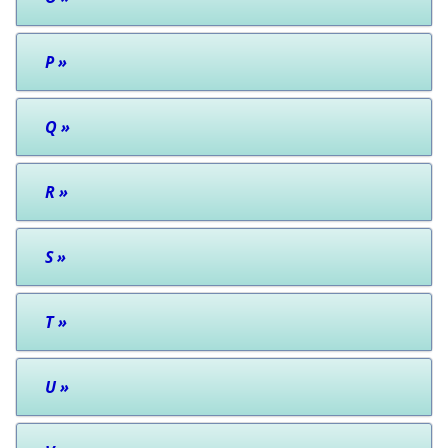
P
»
Q
»
R
»
S
»
T
»
U
»