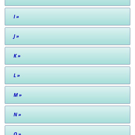
I
»
J
»
K
»
L
»
M
»
N
»
O
»