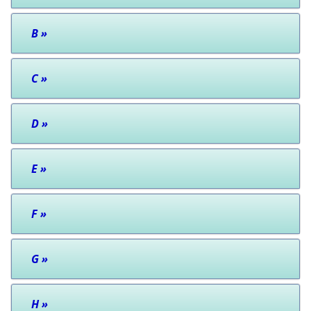
B
»
C
»
D
»
E
»
F
»
G
»
H
»